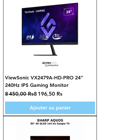
ViewSonic VX2479A-HD-PRO 24”
240Hz IPS Gaming Monitor
Prix original
Prix promotionnel
8 450,00 Rs
8 196,50 Rs
Ajouter au panier