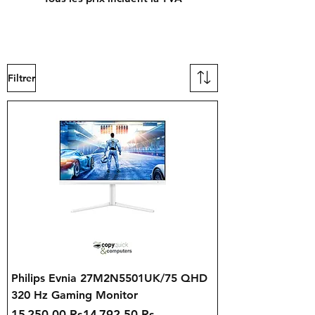
Filtrer
Philips Evnia 27M2N5501UK/75 QHD
320 Hz Gaming Monitor
Prix original
Prix promotionnel
15 250,00 Rs
14 792,50 Rs