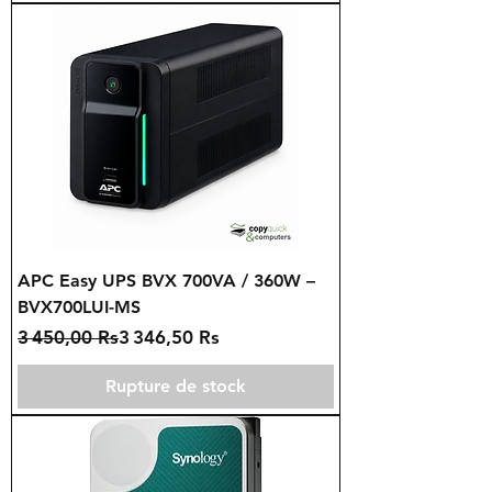
APC Easy UPS BVX 700VA / 360W –
BVX700LUI-MS
Prix original
Prix promotionnel
3 450,00 Rs
3 346,50 Rs
Rupture de stock