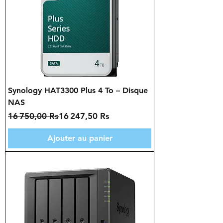
Synology HAT3300 Plus 4 To – Disque
NAS
Prix original
Prix promotionnel
16 750,00 Rs
16 247,50 Rs
Ajouter au panier