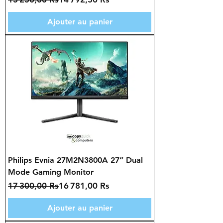
Ajouter au panier
Philips Evnia 27M2N3800A 27” Dual
Mode Gaming Monitor
Prix original
Prix promotionnel
17 300,00 Rs
16 781,00 Rs
Ajouter au panier