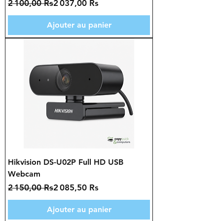
Prix original
Prix promotionnel
2 100,00 Rs
2 037,00 Rs
Ajouter au panier
Hikvision DS-U02P Full HD USB
Webcam
Prix original
Prix promotionnel
2 150,00 Rs
2 085,50 Rs
Ajouter au panier