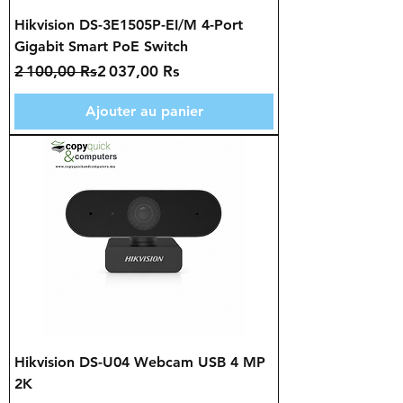
Hikvision DS-3E1505P-EI/M 4-Port
Gigabit Smart PoE Switch
Prix original
Prix promotionnel
2 100,00 Rs
2 037,00 Rs
Ajouter au panier
Hikvision DS-U04 Webcam USB 4 MP
2K