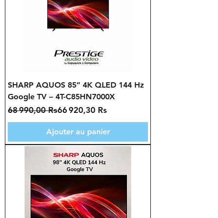
SHARP AQUOS 85” 4K QLED 144 Hz
Google TV – 4T-C85HN7000X
Prix original
Prix promotionnel
68 990,00 Rs
66 920,30 Rs
Ajouter au panier