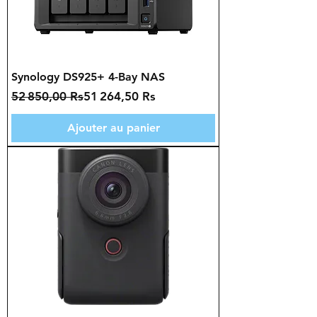
Synology DS925+ 4-Bay NAS
Prix original
Prix promotionnel
52 850,00 Rs
51 264,50 Rs
Ajouter au panier