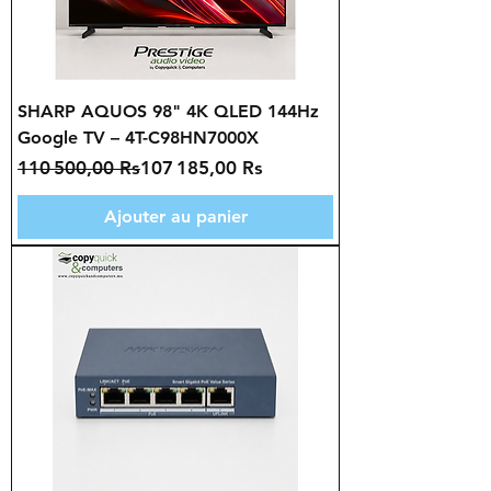
SHARP AQUOS 98" 4K QLED 144Hz
Google TV – 4T-C98HN7000X
Prix original
Prix promotionnel
110 500,00 Rs
107 185,00 Rs
Ajouter au panier