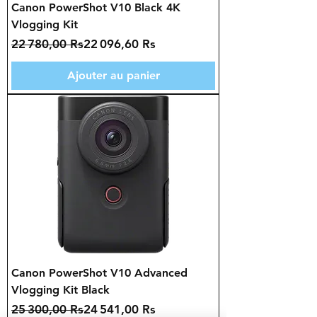
Canon PowerShot V10 Black 4K
Vlogging Kit
Prix original
Prix promotionnel
22 780,00 Rs
22 096,60 Rs
Ajouter au panier
Canon PowerShot V10 Advanced
Vlogging Kit Black
Prix original
Prix promotionnel
25 300,00 Rs
24 541,00 Rs